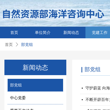
首页
单位简介
新闻动态
党建工作
首页
ꄲ
部党组
新闻动态
|
部党组
部党组
守护蔚蓝 向
넷
中心党委
不断开辟百年
넷