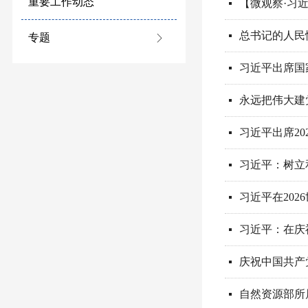
重要工作动态
넷
总书记的人民
넷
专题
ꁕ
习近平出席国
넷
永远把伟大建
넷
习近平出席2
넷
习近平：树立
넷
习近平在20
넷
习近平：在庆
넷
庆祝中国共产
넷
自然资源部所
넷